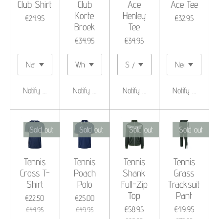
Club Shirt
Club
Ace
Ace Tee
Korte
Henley
€24.95
€32.95
Broek
Tee
€34.95
€34.95
Notify me when available
Notify me when available
Notify me when available
Notify me when 
Sold out
Sold out
Sold out
Sold out
Tennis
Tennis
Tennis
Tennis
Cross T-
Poach
Shank
Grass
Shirt
Polo
Full-Zip
Tracksuit
Top
Pant
€22.50
€25.00
€58.95
€49.95
€44.95
€49.95