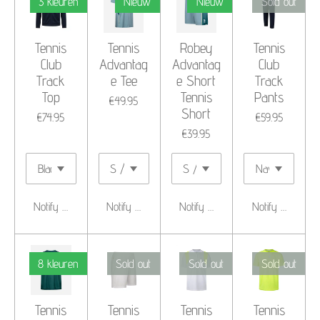
3 kleuren
Nieuw
Nieuw
Sold out
Tennis
Tennis
Robey
Tennis
Club
Advantag
Advantag
Club
Track
e Tee
e Short
Track
Top
Tennis
Pants
€49.95
Short
€74.95
€59.95
€39.95
Notify me when available
Notify me when available
Notify me when available
Notify me when 
8 kleuren
Sold out
Sold out
Sold out
Tennis
Tennis
Tennis
Tennis