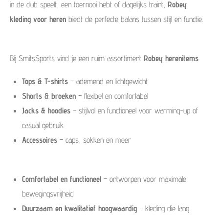
in de club speelt, een toernooi hebt of dagelijks traint,
Robey
kleding voor heren
biedt de perfecte balans tussen stijl en functie.
Bij SmitsSports vind je een ruim assortiment
Robey herenitems
:
Tops & T-shirts
– ademend en lichtgewicht
Shorts & broeken
– flexibel en comfortabel
Jacks & hoodies
– stijlvol en functioneel voor warming-up of
casual gebruik
Accessoires
– caps, sokken en meer
Comfortabel en functioneel
– ontworpen voor maximale
bewegingsvrijheid
Duurzaam en kwalitatief hoogwaardig
– kleding die lang