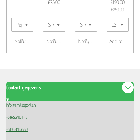
€75.00
€190.00
€250.00
Notify me when available
Notify me when available
Notify me when available
Add to cart
Contact gegevens
info@smitssports.nl
+3165340445
+31368413330