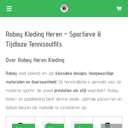
Skip
to
main
Robey Kleding Heren – Sportieve &
content
Tijdloze Tennisoutfits
Over Robey Heren Kleding
Robey
staat bekend om zijn
klassieke designs, hoogwaardige
materialen en duurzaamheid
. De herencollectie is gemaakt voor de
moderne sporter die zowel
prestaties als stijl
waardeert. Robey
tennis- en padelkleding biedt slimme details, optimale pasvormen en
tijdloze kleuren die makkelijk te combineren zijn.