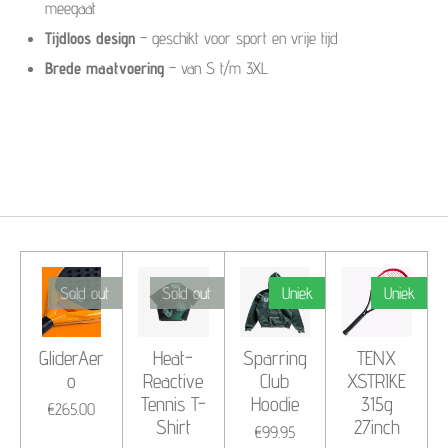
meegaat
Tijdloos design
– geschikt voor sport en vrije tijd
Brede maatvoering
– van S t/m 3XL
Sold out
Sold out
Uniek
Uniek
GliderAer
Heat-
Sparring
TENX
o
Reactive
Club
XSTRIKE
Tennis T-
Hoodie
315g
€265.00
Shirt
27inch
€99.95