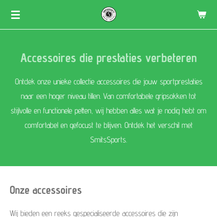
Skip
to
main
Accessoires die prestaties verbeteren
content
Ontdek onze unieke collectie accessoires die jouw sportprestaties
naar een hoger niveau tillen. Van comfortabele gripsokken tot
stijlvolle en functionele petten, wij hebben alles wat je nodig hebt om
comfortabel en gefocust te blijven. Ontdek het verschil met
SmitsSports.
Onze accessoires
Wij bieden een reeks gespecialiseerde accessoires die zijn