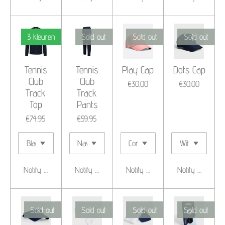
3 kleuren
Sold out
Sold out
Sold out
Tennis
Tennis
Play Cap
Dots Cap
Club
Club
€30.00
€30.00
Track
Track
Top
Pants
€74.95
€59.95
Notify me when available
Notify me when available
Notify me when available
Notify me when 
Sold out
Sold out
Sold out
Sold out