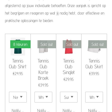
afgestemd op jouw individuele behoeften. Onze aanpak is gericht op
het begrijpen en reageren op wat jij nodig hebt, door effectieve en
praktische oplossingen te bieden.
8 kleuren
Sold out
Sold out
Sold out
Tennis
Tennis
Tennis
Tennis
Club Shirt
Club
Club
Club Skirt
Korte
Singlet
€24.95
€39.95
Broek
€29.95
€34.95
Notify me when available
Notify me when available
Notify me when available
Notify me when 