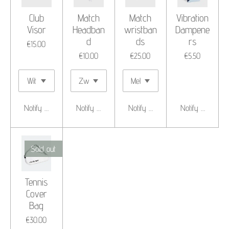
Club
Match
Match
Vibration
Visor
Headban
wristban
Dampene
d
ds
rs
€15.00
€10.00
€25.00
€5.50
Notify me when available
Notify me when available
Notify me when available
Notify me when 
Sold out
Tennis
Cover
Bag
€30.00