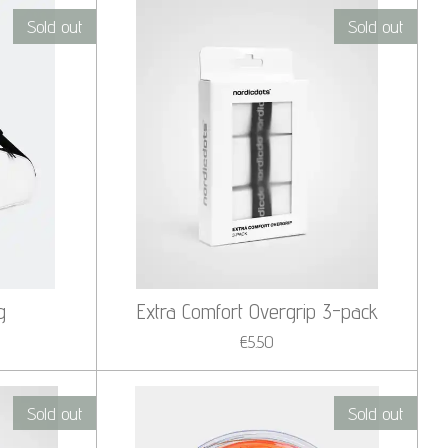
Sold out
Sold out
g
Extra Comfort Overgrip 3-pack
€5.50
Sold out
Sold out