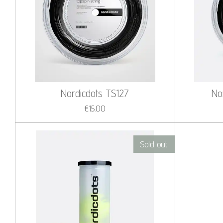
Nordicdots TS127
No
€15.00
Sold out