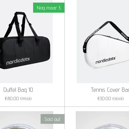
Nog maar 3
Duffel Bag 10
Tennis Cover Ba
€80.00
€30.00
€115.00
€50.00
Sold out