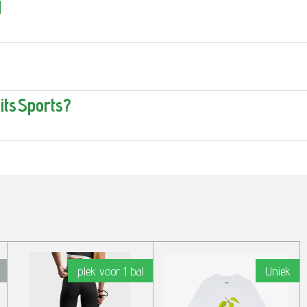
l
itsSports?
plek voor 1 bal
Uniek