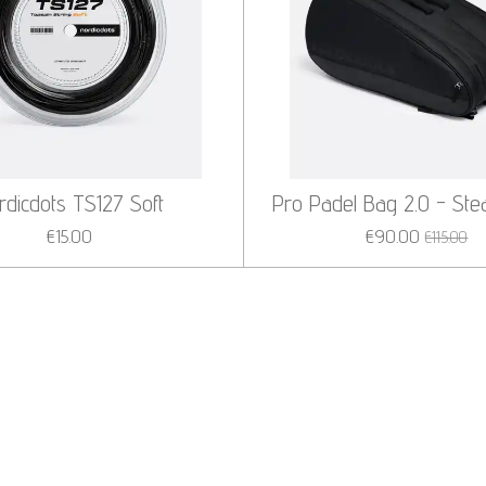
rdicdots TS127 Soft
Pro Padel Bag 2.0 - Stea
€15.00
€90.00
€115.00