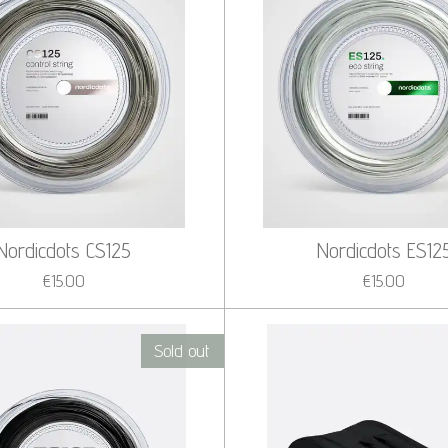
Nordicdots CS125
Nordicdots ES12
€15.00
€15.00
Sold out