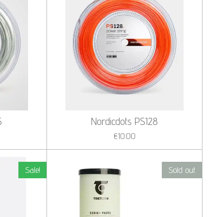
5
Nordicdots PS128
€10.00
Sale!
Sold out