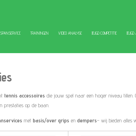
ESPANSERVICE
TRAININGEN
VIDEO ANALYSE
JEUGD COMPETITIE
JEUGD
ries
ent
tennis accessoires
die jouw spel naar een hoger niveau tillen. O
en prestaties op de baan.
anservices
met
basis/
over grips
en
dempers
– wij bieden alles 