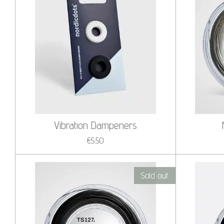
Vibration Dampeners
€5.50
Sold out