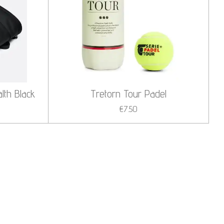
lth Black
Tretorn Tour Padel
€7.50