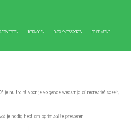
 ACTIVITEITEN
TOERNOOIEN
OVER SMITSSPORTS
LTC DE MEENT
f je nu traint voor je volgende wedstrijd of recreatief speelt,
wat je nodig hebt om optimaal te presteren.