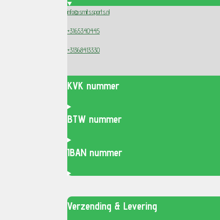
info@smitssports.nl
+3165340445
+31368413330
KVK nummer
BTW nummer
IBAN nummer
Verzending & Levering