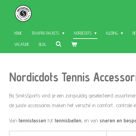
Skip
to
main
HOME
TENXPRO RACKETS
NORDICDOTS
KLEDING
B
content
VACATURE
BLOG
Nordicdots Tennis Accesso
Bij SmitsSports vind je een zorgvuldig geselecteerd assortim
de juiste accessoires maken het verschil in comfort, controle 
Van
tennistassen
tot
tennisballen,
en van
snaren en besp