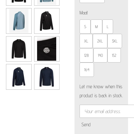
Maat
S
M
L
XL
2XL
3XL
128
140
152
164
Let me know when this
product is back in stock.
Send