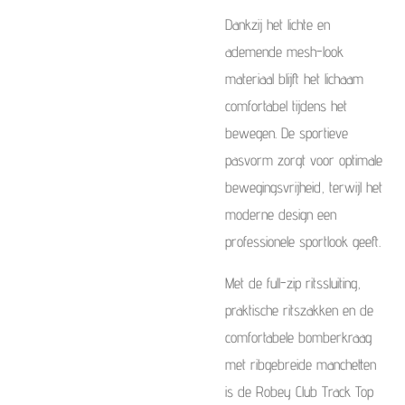
Dankzij het lichte en
ademende mesh-look
materiaal blijft het lichaam
comfortabel tijdens het
bewegen. De sportieve
pasvorm zorgt voor optimale
bewegingsvrijheid, terwijl het
moderne design een
professionele sportlook geeft.
Met de full-zip ritssluiting,
praktische ritszakken en de
comfortabele bomberkraag
met ribgebreide manchetten
is de Robey Club Track Top