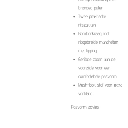
branded puller
Twee praktische
ritszakken
Bomberkraag met
ribgebreide manchetten
met tipping
Geribde zoom aan de
voorzijde voor een
comfortabele pasvorm
Mesh-look stof voor extra
ventilatie
Pasvorm advies