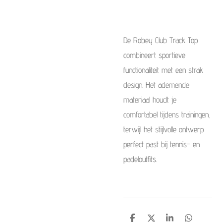
De Robey Club Track Top
combineert sportieve
functionaliteit met een strak
design. Het ademende
materiaal houdt je
comfortabel tijdens trainingen,
terwijl het stijlvolle ontwerp
perfect past bij tennis- en
padeloutfits.
S
S
S
S