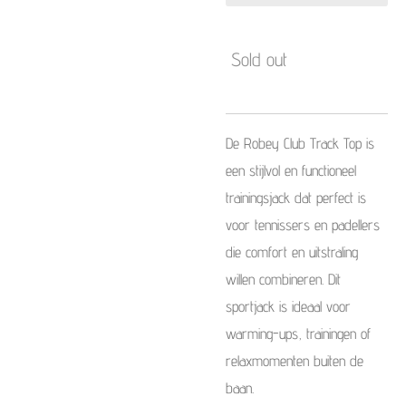
Sold out
De Robey Club Track Top is
een stijlvol en functioneel
trainingsjack dat perfect is
voor tennissers en padellers
die comfort en uitstraling
willen combineren. Dit
sportjack is ideaal voor
warming-ups, trainingen of
relaxmomenten buiten de
baan.