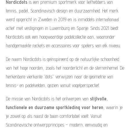
Nordicdots
is een premium sportmerk voor liefhebbers van
tennis, padel, Scandinavisch design en duurzaamheid. Het merk
werd opgericht in Zweden in 2019 en is inmiddels internationaal
actief met vestigingen in Luxemburg en Spanje. Sinds 2021 biedt
Nordicdots ook een hoogwaardige padelcollectie aan, waaronder
handgemaakte rackets en accessoires voor spelers van elk niveau.
De naam Nordicdots is geïnspireerd op de natuurlijke schoonheid
van het hoge noorden, zoals het noorderlicht en de sterrenhemel. De
herkenbare vierkante “dots” verwijzen naar de geometrie van
tennis- en padelvelden, gezien vanuit vogelperspectief.
De missie van Nordicdots is het ontwerpen van
stijlvolle,
functionele en duurzame sportkleding voor heren
, waarin je
je zowel op als naast de baan comfortabel voelt. Vanuit
Scandinavische ontwerpprincipes – modern, eenvoudig en