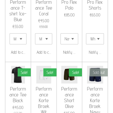
Perform
Perform
Pro Flex
Pro Flex
ance T-
ance Tee
Polo
Shorts
shirt Ice-
Coral
€85.00
€65.00
Blue
€45.00
€55.00
€55.00
Add to cart
Add to cart
Notify me when available
Notify me when 
Sale!
Sale!
Sale!
Sold out
Perform
Perform
Perform
Perform
ance Tee
ance
ance
ance
Black
Korte
Short
Korte
Broek
Olive
Broek
€45.00
Wit
Navy