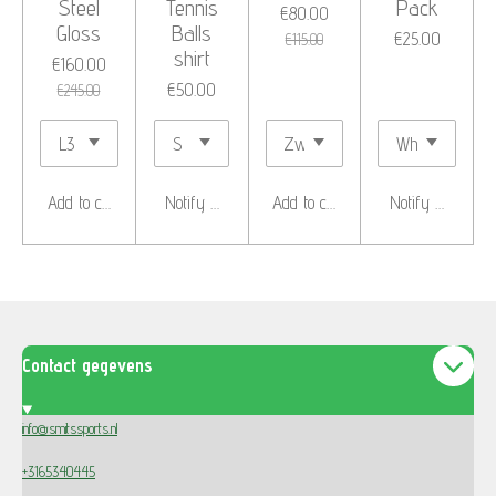
Steel
Tennis
Pack
€80.00
Gloss
Balls
€25.00
€115.00
shirt
€160.00
€50.00
€245.00
Add to cart
Notify me when available
Add to cart
Notify me when 
Contact gegevens
info@smitssports.nl
+3165340445