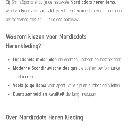
Bij SmitsSports shop je de nieuwste
Nordicdots herenitems
,
van baselayers en shirts tot jackets en trainingsbroeken. Combineer
performance met stijl – elke dag opnieuw.
Waarom kiezen voor Nordicdots
Herenkleding?
Functionele materialen
die ademen, isoleren en beschermen
Moderne Scandinavische designs
die stijl en performance
combineren
Veelzijdige items
voor sport, vrije tijd en outdoor activiteiten
Duurzaamheid en kwaliteit
die lang meegaan
Over Nordicdots Heren Kleding