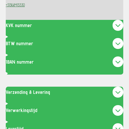
+31368413330
KVK nummer
BTW nummer
IBAN nummer
Verzending & Levering
Verwerkingstijd
Levertijd