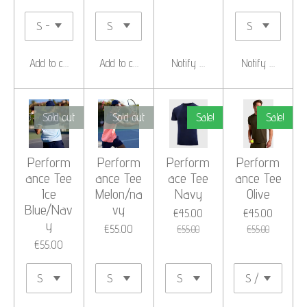
Add to cart
Add to cart
Notify me when available
Notify me when 
Sold out
Sold out
Sale!
Sale!
Perform
Perform
Perform
Perform
ance Tee
ance Tee
ace Tee
ance Tee
Ice
Melon/na
Navy
Olive
Blue/Nav
vy
€45.00
€45.00
y
€55.00
€55.00
€55.00
€55.00