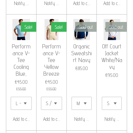
Notify me when available
Notify me when available
Add to cart
Add to cart
Sale!
Sale!
Sold out
Sold out
Perform
Perform
Organic
Off Court
ance V-
ance V-
Sweatshi
Jacket
Tee
Tee
rt Navy
White/Na
Cooling
Yellow
vy
€85.00
Blue,
Breeze
€95.00
€45.00
€45.00
€55.00
€55.00
Add to cart
Add to cart
Notify me when available
Notify me when 