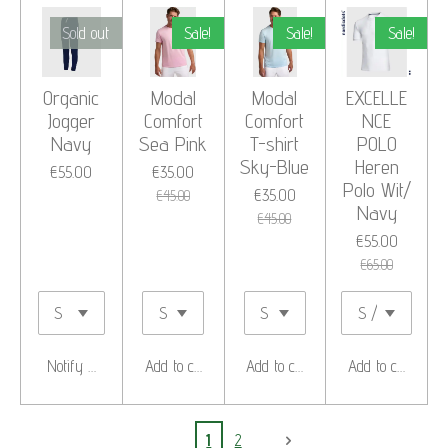
Sold out
Sale!
Sale!
Sale!
Organic
Modal
Modal
EXCELLE
Jogger
Comfort
Comfort
NCE
Navy
Sea Pink
T-shirt
POLO
Sky-Blue
Heren
€55.00
€35.00
Polo Wit/
€35.00
€45.00
Navy
€45.00
€55.00
€65.00
Notify me when available
Add to cart
Add to cart
Add to cart
1
2