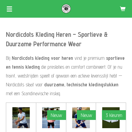
Skip
to
main
Nordicdots Kleding Heren – Sportieve &
content
Duurzame Performance Wear
Bij
Nordicdots kleding voor heren
vind je premium
sportieve
en tennis kleding
die prestaties en comfort combineert. Of je nu
traint, wedstrijden speelt of gewoon een actieve levensstijl hebt —
Nordicdots staat voor
duurzame, technische kledingstukken
met een Scandinavische inslag.
Nieuw
Nieuw
3 kleuren