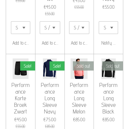
€45.00
€55.00
€45.00
€55.00
€55.00
€55.00
Add to cart
Add to cart
Add to cart
Notify me when 
Sale!
Sale!
Sold out
Sold out
Perform
Perform
Perform
Perform
ance
ance
ance
ance
Korte
Long
Long
Long
Broek
Sleeve
Sleeve
Sleeve
Zwart
Navy
Melon
Black
€45.00
€75.00
€85.00
€85.00
€55.00
€85.00