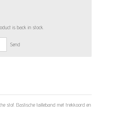
duct is back in stock.
Send
e stof. Elastische tailleband met trekkoord en