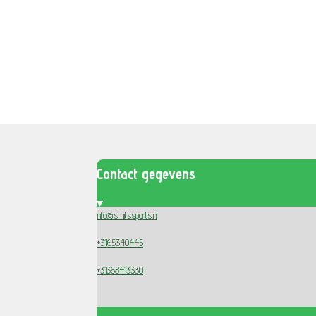
Contact gegevens
info@smitssports.nl
+3165340445
+31368413330