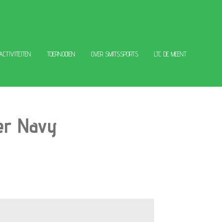
 ACTIVITEITEN
TOERNOOIEN
OVER SMITSSPORTS
LTC DE MEENT
er Navy