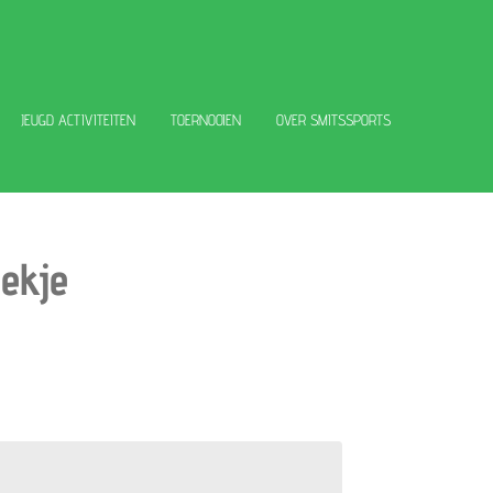
JEUGD ACTIVITEITEN
TOERNOOIEN
OVER SMITSSPORTS
oekje