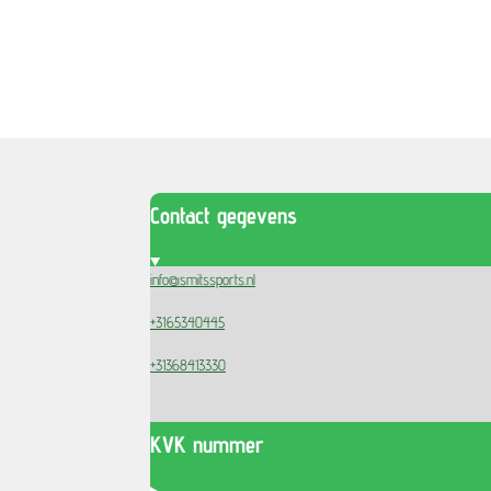
Contact gegevens
info@smitssports.nl
+3165340445
+31368413330
KVK nummer