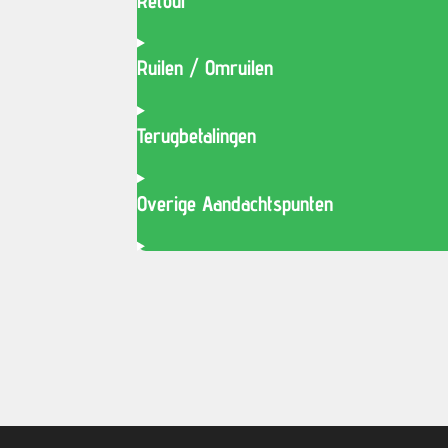
Retour
Ruilen / Omruilen
Terugbetalingen
Overige Aandachtspunten
© 2020 - 2026 smitssports