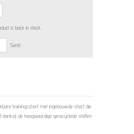
uct is back in stock.
Send
kbare trainingsshort met ingebouwde short die
ft dankzij de hoogwaardige gerecyclede stoffen.