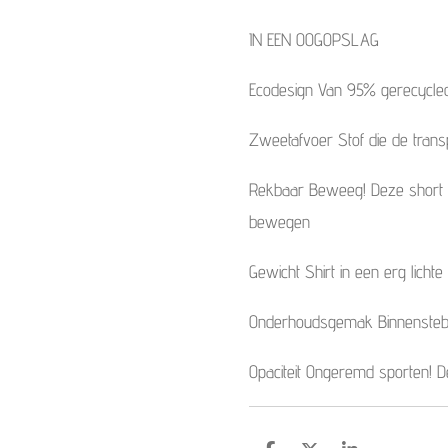
IN EEN OOGOPSLAG
Ecodesign Van 95% gerecycled
Zweetafvoer Stof die de transp
Rekbaar Beweeg! Deze short is
bewegen
Gewicht Shirt in een erg lichte
Onderhoudsgemak Binnensteb
Opaciteit Ongeremd sporten! De 