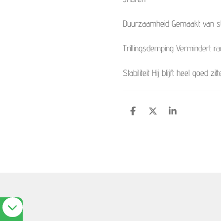
Duurzaamheid Gemaakt van st
Trillingsdemping Vermindert ra
Stabiliteit Hij blijft heel goed zit
S
S
S
h
h
h
a
a
a
r
r
r
e
e
e