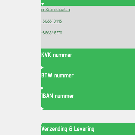
info@smitssports.nl
+3165340445
+31368413330
KVK nummer
BTW nummer
IBAN nummer
Verzending & Levering