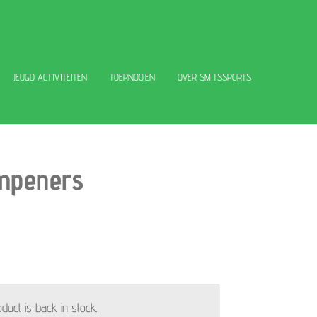
JEUGD ACTIVITEITEN
TOERNOOIEN
OVER SMITSSPORTS
ampeners
uct is back in stock.