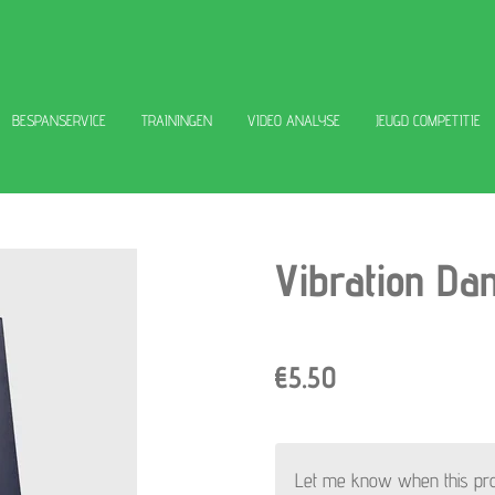
BESPANSERVICE
TRAININGEN
VIDEO ANALYSE
JEUGD COMPETITIE
Vibration D
€5.50
Let me know when this prod