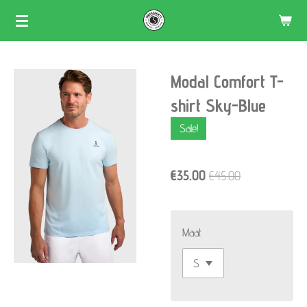
Skip
to
main
Modal Comfort T-
content
shirt Sky-Blue
Sale!
€35.00
€45.00
Maat