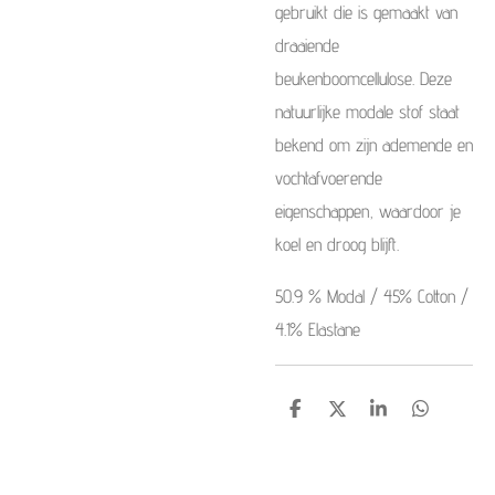
gebruikt die is gemaakt van
draaiende
beukenboomcellulose. Deze
natuurlijke modale stof staat
bekend om zijn ademende en
vochtafvoerende
eigenschappen, waardoor je
koel en droog blijft.
50.9 % Modal / 45% Cotton /
4.1% Elastane
S
S
S
S
h
h
h
h
a
a
a
a
r
r
r
r
e
e
e
e