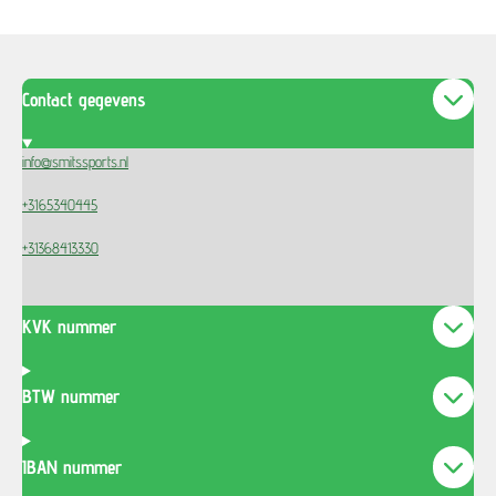
Contact gegevens
info@smitssports.nl
+3165340445
+31368413330
KVK nummer
BTW nummer
IBAN nummer