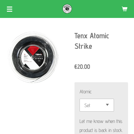
Skip
to
main
Tenx Atomic
content
Strike
€20.00
Atomic
Let me know when this
product is back in stock.