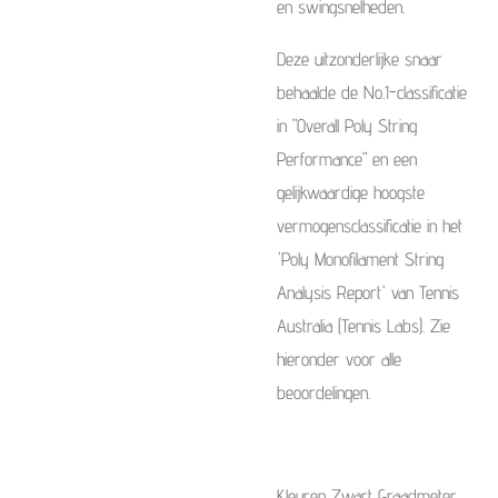
en swingsnelheden.
Deze uitzonderlijke snaar
behaalde de No.1-classificatie
in "Overall Poly String
Performance" en een
gelijkwaardige hoogste
vermogensclassificatie in het
'Poly Monofilament String
Analysis Report' van Tennis
Australia (Tennis Labs). Zie
hieronder voor alle
beoordelingen.
Kleuren Zwart Graadmeter