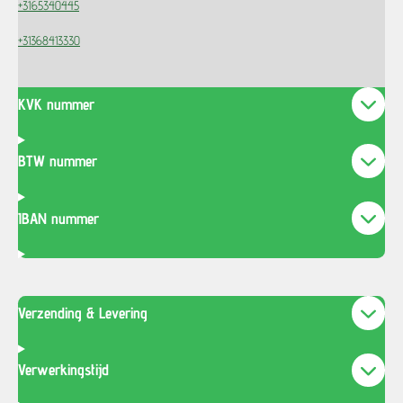
+3165340445
+31368413330
KVK nummer
BTW nummer
IBAN nummer
Verzending & Levering
Verwerkingstijd