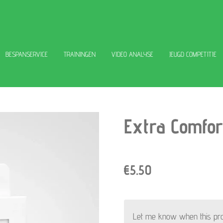
BESPANSERVICE
TRAININGEN
VIDEO ANALYSE
JEUGD COMPETITIE
Extra Comfor
€5.50
Let me know when this prod