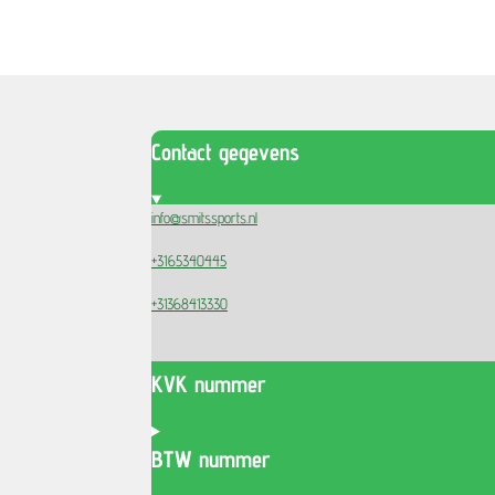
Contact gegevens
info@smitssports.nl
+3165340445
+31368413330
KVK nummer
BTW nummer