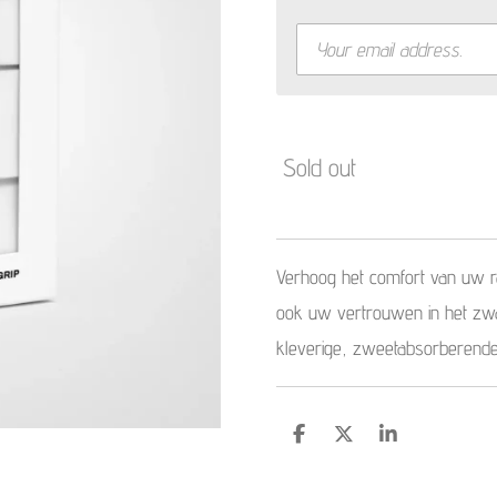
Sold out
Verhoog het comfort van uw ra
ook uw vertrouwen in het zw
kleverige, zweetabsorberende 
S
S
S
h
h
h
a
a
a