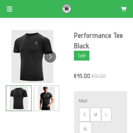
Skip
to
main
Performance Tee
content
Black
Sale!
€45.00
€55.00
Maat
S
M
L
XL