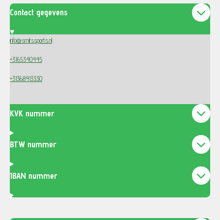
Contact gegevens
info@smitssports.nl
+3165340445
+31368413330
KVK nummer
BTW nummer
IBAN nummer