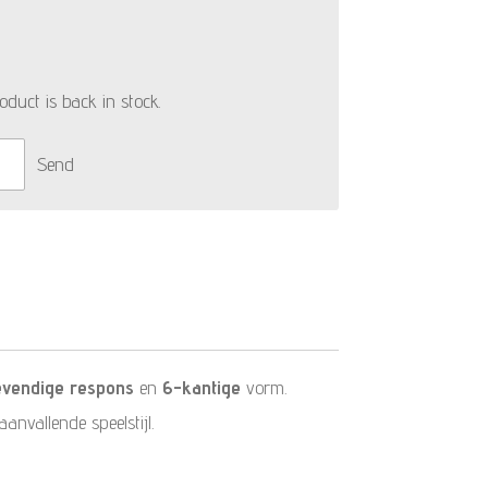
duct is back in stock.
Send
evendige respons
en
6-kantige
vorm.
nvallende speelstijl.