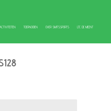
 ACTIVITEITEN
TOERNOOIEN
OVER SMITSSPORTS
LTC DE MEENT
S128