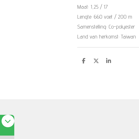
Maat: 1,25 / 17
Lengte: 660 voet / 200 m
Samenstelling: Co-polyester
Land van herkomst: Taiwan
S
S
S
h
h
h
a
a
a
r
r
r
e
e
e