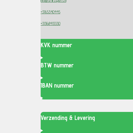
info@smitssports.nl
+3165340445
+31368413330
KVK nummer
BTW nummer
IBAN nummer
Verzending & Levering