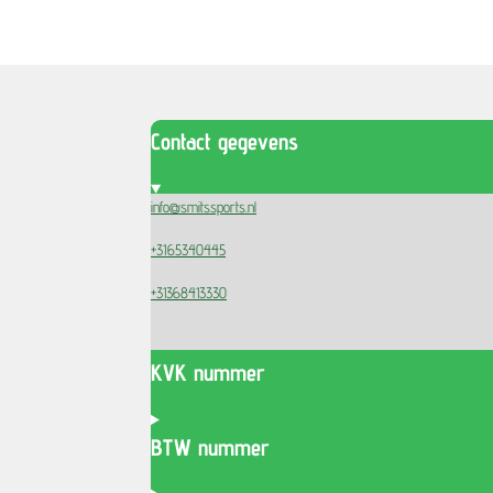
Contact gegevens
info@smitssports.nl
+3165340445
+31368413330
KVK nummer
BTW nummer