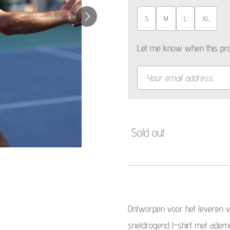
S
M
L
XL
Let me know when this prod
Sold out
Ontworpen voor het leveren van
sneldrogend t-shirt met adem