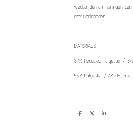
wedstrijden en trainingen. Een
omstandigheden
MATERIALS
87% Recycled Polyester / 13%
93% Polyester / 7% Elastane
S
S
S
h
h
h
a
a
a
r
r
r