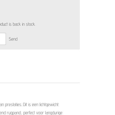
uct is back in stock.
Send
 prestaties. Dit is een lichtgewicht
end rugpand, perfect voor langdurige