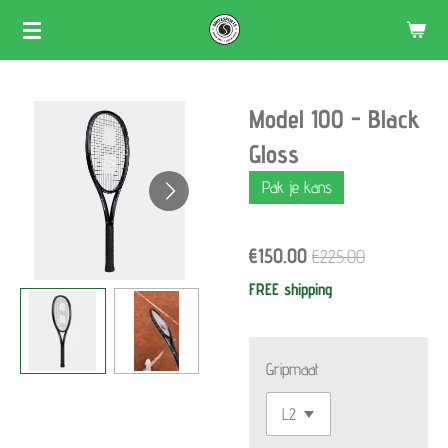
Skip
to
main
Model 100 - Black
content
Gloss
Pak je kans
€150.00
€225.00
FREE shipping
Gripmaat