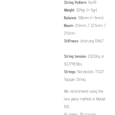
String Pattern:
16x19
Weight:
304gr (+-5gr)
Balance:
318mm (+-5mm)
Beam:
21.5mm / 22.5mm /
21.5mm
Stiffness:
Unstrung RA67
String tension:
23/22kg or
50.7/48.5lbs
Strings:
Nordicdots TS127
Topspin String
We recommend using the
two piece method in Model
100.
16 mains, 19 crosses