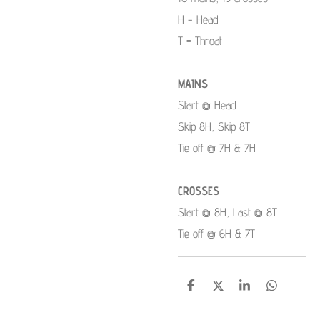
H = Head
T = Throat
MAINS
Start @ Head
Skip 8H, Skip 8T
Tie off @ 7H & 7H
CROSSES
Start @ 8H, Last @ 8T
Tie off @ 6H & 7T
S
S
S
S
h
h
h
h
a
a
a
a