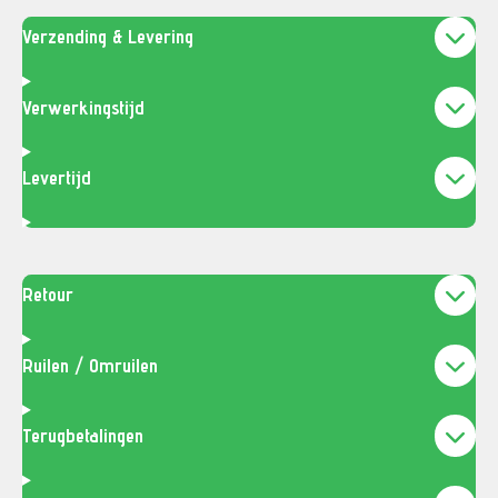
Verzending & Levering
Verwerkingstijd
Levertijd
Retour
Ruilen / Omruilen
Terugbetalingen