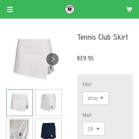
Skip
to
main
Tennis Club Skirt
content
€39.95
Kleur
Maat