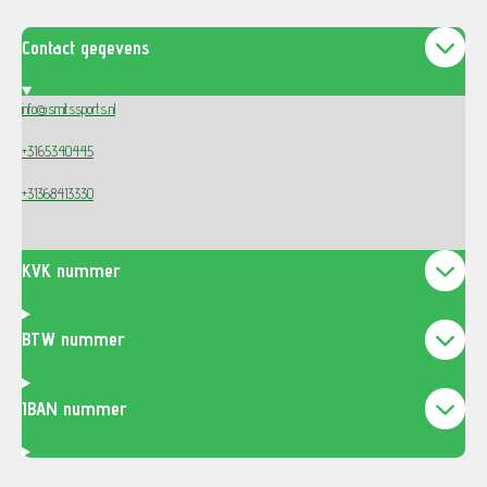
Contact gegevens
info@smitssports.nl
+3165340445
+31368413330
KVK nummer
BTW nummer
IBAN nummer