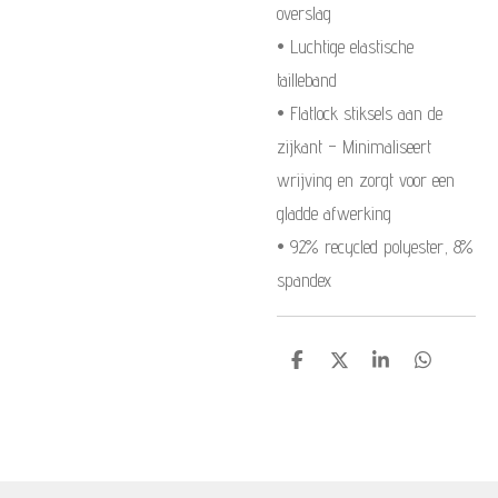
overslag
• Luchtige elastische
tailleband
• Flatlock stiksels aan de
zijkant – Minimaliseert
wrijving en zorgt voor een
gladde afwerking
• 92% recycled polyester, 8%
spandex
S
S
S
S
h
h
h
h
a
a
a
a
r
r
r
r
e
e
e
e