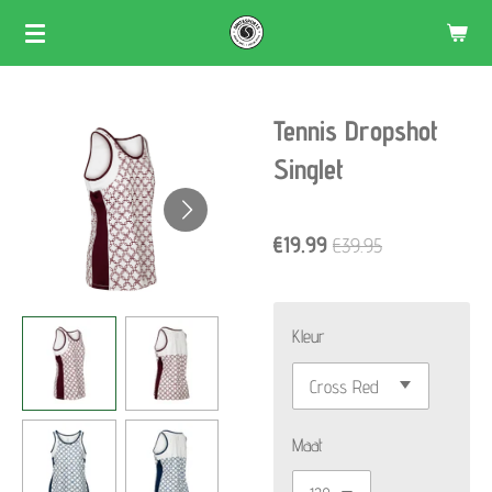
Skip
to
main
Tennis Dropshot
content
Singlet
€19.99
€39.95
Kleur
Maat