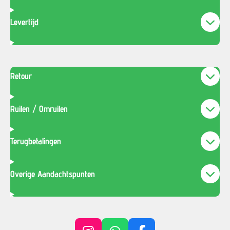
Levertijd
Retour
Ruilen / Omruilen
Terugbetalingen
Overige Aandachtspunten