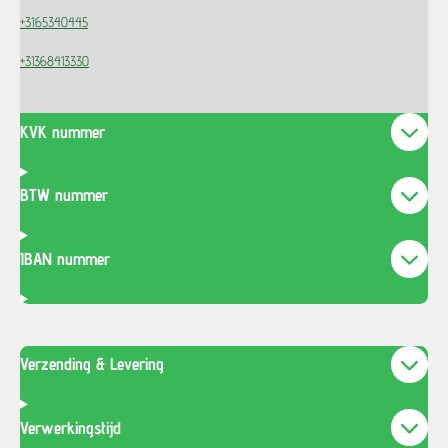
+3165340445
+31368413330
KVK nummer
BTW nummer
IBAN nummer
Verzending & Levering
Verwerkingstijd