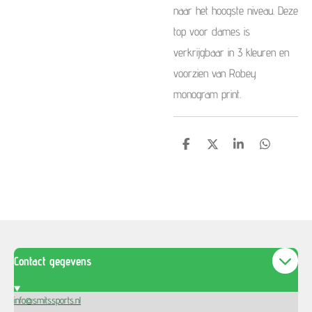
naar het hoogste niveau. Deze
top voor dames is
verkrijgbaar in 3 kleuren en
voorzien van Robey
monogram print.
S
S
S
S
h
h
h
h
a
a
a
a
r
r
r
r
e
e
e
e
Contact gegevens
info@smitssports.nl