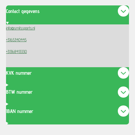
Contact gegevens
info@smitssports.nl
+3165340445
+31368413330
KVK nummer
BTW nummer
IBAN nummer