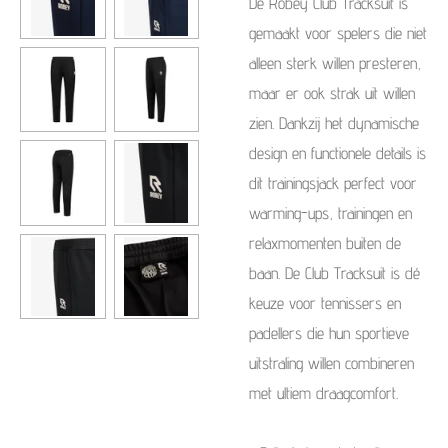
De Robey Club Tracksuit is
gemaakt voor spelers die niet
alleen sterk willen presteren,
maar er ook strak uit willen
zien. Dankzij het dynamische
design en functionele details is
dit trainingsjack perfect voor
warming-ups, trainingen en
relaxmomenten buiten de
baan. De Club Tracksuit is dé
keuze voor tennissers en
padellers die hun sportieve
uitstraling willen combineren
met ultiem draagcomfort.