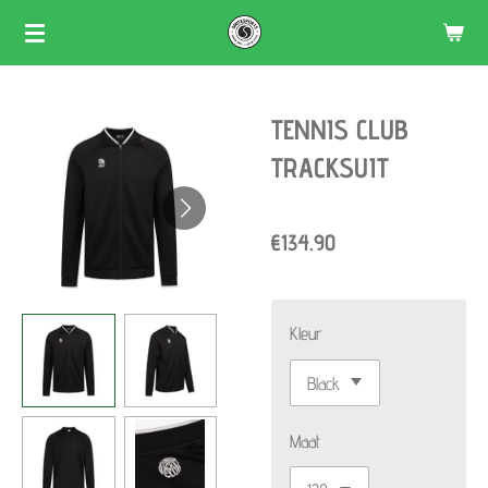
Skip
to
main
TENNIS CLUB
content
TRACKSUIT
€134.90
Kleur
Maat