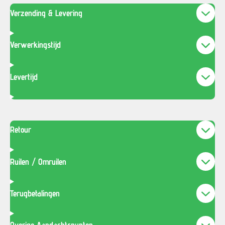
Verzending & Levering
Verwerkingstijd
Levertijd
Retour
Ruilen / Omruilen
Terugbetalingen
Overige Aandachtspunten