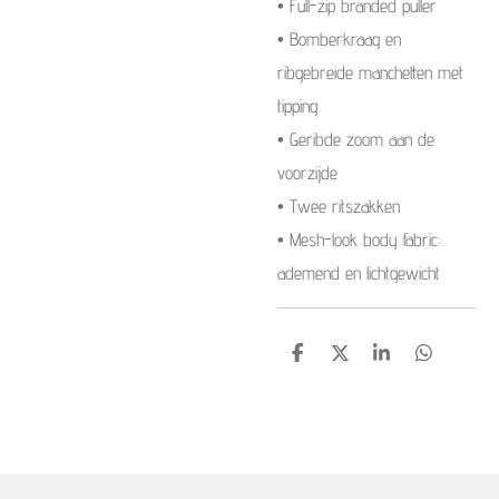
• Full-zip branded puller
• Bomberkraag en
ribgebreide manchetten met
tipping
• Geribde zoom aan de
voorzijde
• Twee ritszakken
• Mesh-look body fabric:
ademend en lichtgewicht
S
S
S
S
h
h
h
h
a
a
a
a
r
r
r
r
e
e
e
e