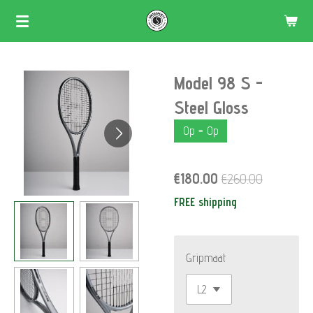
Skip
to
main
Model 98 S -
content
Steel Gloss
Op = Op
€180.00
€260.00
FREE shipping
Gripmaat