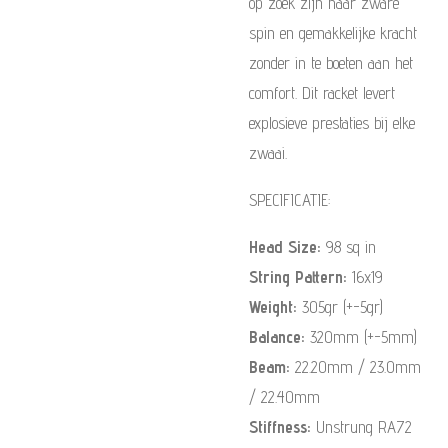
op zoek zijn naar zware
spin en gemakkelijke kracht
zonder in te boeten aan het
comfort. Dit racket levert
explosieve prestaties bij elke
zwaai.
SPECIFICATIE:
Head Size:
98 sq in
String Pattern:
16x19
Weight:
305gr (+-5gr)
Balance:
320mm (+-5mm)
Beam:
22.20mm / 23.0mm
/ 22.40mm
Stiffness:
Unstrung RA72