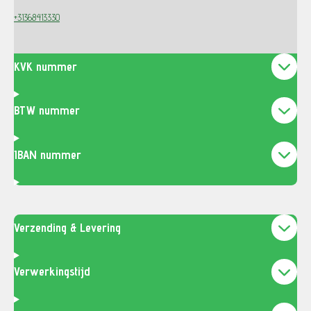
+31368413330
KVK nummer
BTW nummer
IBAN nummer
Verzending & Levering
Verwerkingstijd