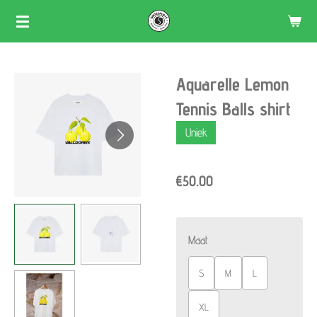
Skip
to
main
Aquarelle Lemon
content
Tennis Balls shirt
Uniek
€50.00
Maat
S
M
L
XL