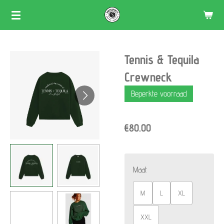
Skip
to
main
Tennis & Tequila
content
Crewneck
Beperkte voorraad
€80.00
Maat
M
L
XL
XXL