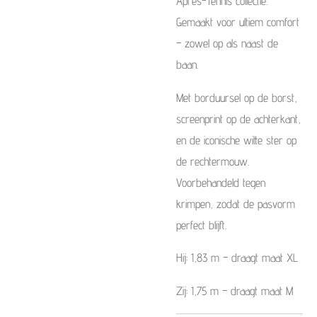
Après-Tennis collectie.
Gemaakt voor ultiem comfort
– zowel op als naast de
baan.
Met borduursel op de borst,
screenprint op de achterkant,
en de iconische witte ster op
de rechtermouw.
Voorbehandeld tegen
krimpen, zodat de pasvorm
perfect blijft.
Hij: 1,83 m – draagt maat XL
Zij: 1,75 m – draagt maat M