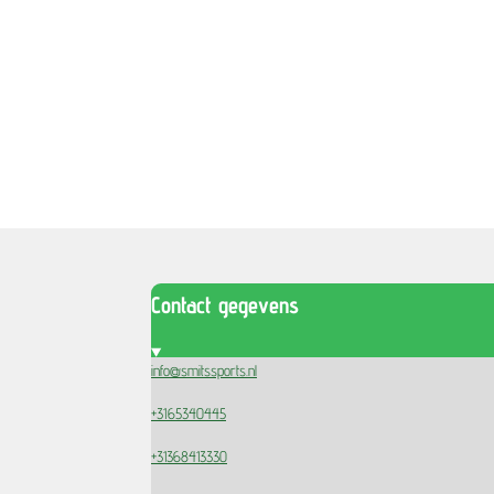
Contact gegevens
info@smitssports.nl
+3165340445
+31368413330