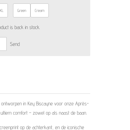
XL
Green
Cream
uct is back in stock.
Send
, ontworpen in Key Biscayne voor onze Après-
r ultiem comfort – zowel op als naast de baan.
creenprint op de achterkant, en de iconische