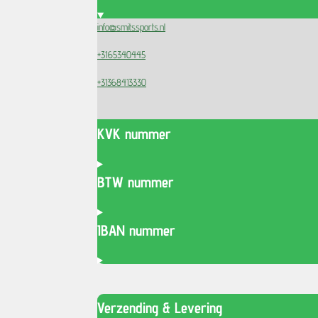
info@smitssports.nl
+3165340445
+31368413330
KVK nummer
BTW nummer
IBAN nummer
Verzending & Levering