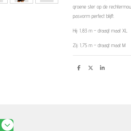
groene ster op de rechtermou
pasvorm perfect blijft.
Hij: 1,83 m – draagt maat XL
Zij: 1,75 m – draagt maat M
S
S
S
h
h
h
a
a
a
r
r
r
e
e
e