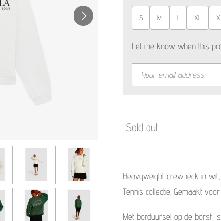
S
M
L
XL
X
Let me know when this prod
Sold out
Heavyweight crewneck in wit
Tennis collectie. Gemaakt voo
Met borduursel op de borst, s