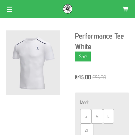
Skip
to
main
Performance Tee
content
White
Sale!
€45.00
€55.00
Maat
S
M
L
XL