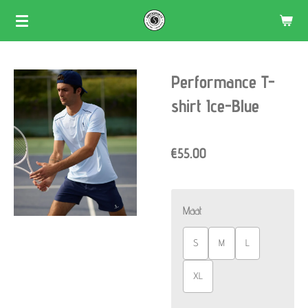
Skip
to
main
Performance T-
content
shirt Ice-Blue
€55.00
Maat
S
M
L
XL