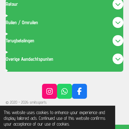
Retour
Ruilen / Omruilen
Terugbetalingen
Overige Aandachtspunten
I
W
F
n
h
a
© 2020 - 2026 smitssports
s
a
c
Powered by
JouwWeb
This website uses cookies to enhance your experience and
t
t
e
display tailored ads. Continued use of this website confirms
a
s
b
your acceptance of our use of cookies.
g
A
o