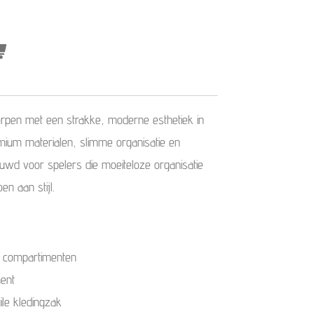
orpen met een strakke, moderne esthetiek in
mium materialen, slimme organisatie en
ouwd voor spelers die moeiteloze organisatie
n aan stijl.
 compartimenten
ment
ile kledingzak