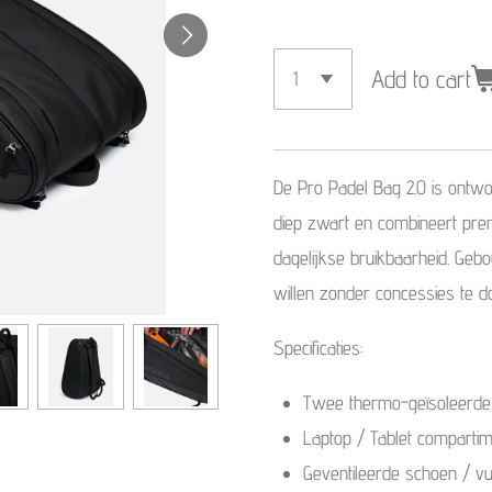
Add to cart
De Pro Padel Bag 2.0 is ontw
diep zwart en combineert pre
dagelijkse bruikbaarheid. Geb
willen zonder concessies te doe
Specificaties:
Twee thermo-geïsoleerde
Laptop / Tablet comparti
Geventileerde schoen / vu