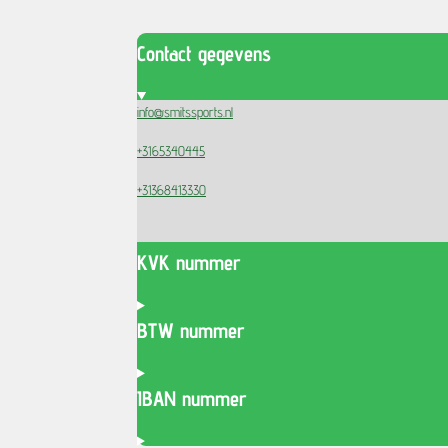
Contact gegevens
info@smitssports.nl
+3165340445
+31368413330
KVK nummer
BTW nummer
IBAN nummer