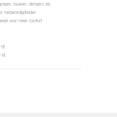
grepen, touwen, dempers etc.
oor reisbenodigdheden
aneel voor meer comfort
 H)
× H)