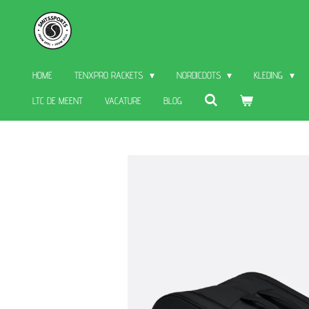
Skip
to
main
HOME
TENXPRO RACKETS
NORDICDOTS
KLEDING
content
LTC DE MEENT
VACATURE
BLOG