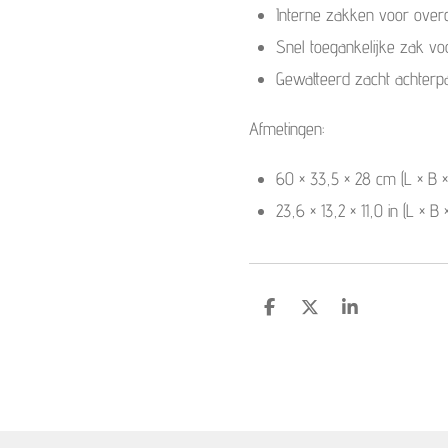
Interne zakken voor over
Snel toegankelijke zak v
Gewatteerd zacht achterp
Afmetingen:
60 × 33,5 × 28 cm (L × B ×
23,6 × 13,2 × 11,0 in (L × B 
S
S
S
h
h
h
a
a
a
r
r
r
e
e
e