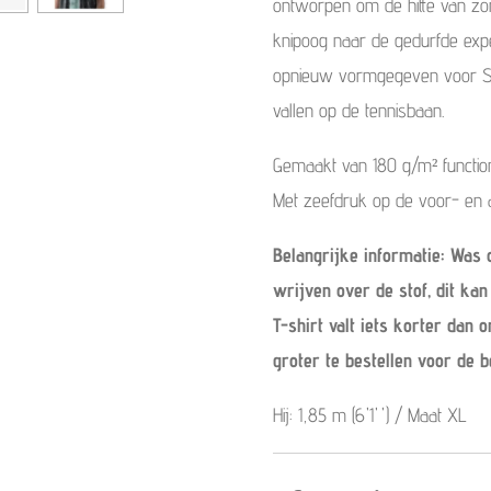
ontworpen om de hitte van zo
knipoog naar de gedurfde expe
opnieuw vormgegeven voor SS
vallen op de tennisbaan.
Gemaakt van 180 g/m² function
Met zeefdruk op de voor- en a
Belangrijke informatie:
Was o
wrijven over de stof, dit ka
T-shirt valt iets korter dan 
groter te bestellen voor de 
Hij: 1,85 m (6'1'') / Maat XL