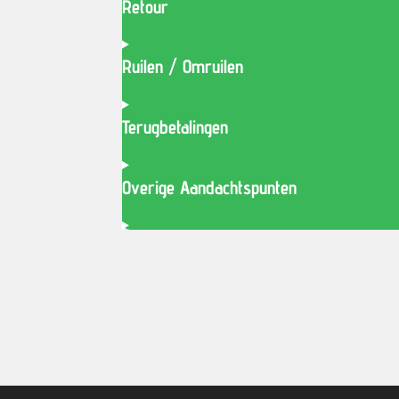
Retour
Ruilen / Omruilen
Terugbetalingen
Overige Aandachtspunten
© 2020 - 2026 smitssports