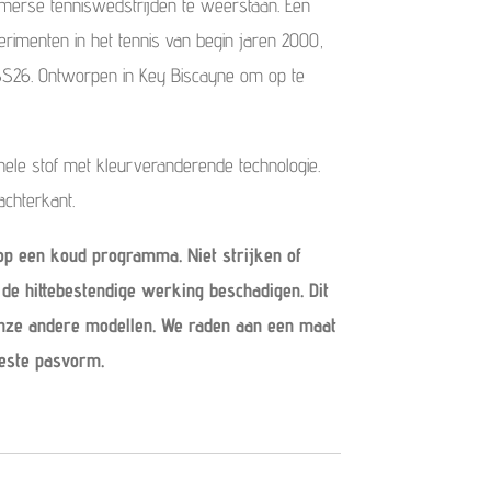
merse tenniswedstrijden te weerstaan. Een
rimenten in het tennis van begin jaren 2000,
26. Ontworpen in Key Biscayne om op te
ele stof met kleurveranderende technologie.
chterkant.
p een koud programma. Niet strijken of
n de hittebestendige werking beschadigen.
Dit
onze andere modellen.
We raden aan een maat
beste pasvorm.