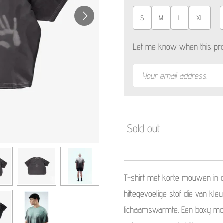
S
M
L
XL
Let me know when this prod
Sold out
T-shirt met korte mouwen in
hittegevoelige stof die van kl
lichaamswarmte. Een boxy mod