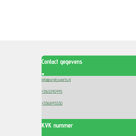
Contact gegevens
info@smitssports.nl
+3165340445
+31368413330
KVK nummer