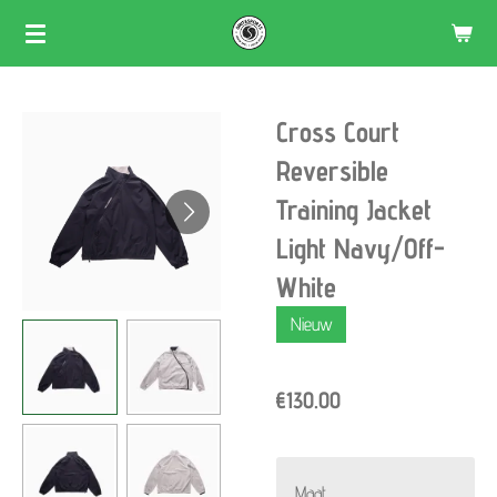
Skip
to
main
Cross Court
content
Reversible
Training Jacket
Light Navy/Off-
White
Nieuw
€130.00
Maat