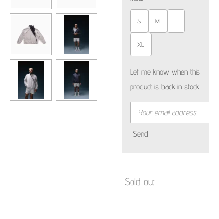
S
M
L
XL
Let me know when this
product is back in stock.
Send
Sold out