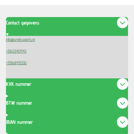
Contact gegevens
info@smitssports.nl
+3165340445
+31368413330
KVK nummer
BTW nummer
IBAN nummer