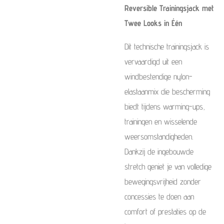
Reversible Trainingsjack met
Twee Looks in Één
Dit technische trainingsjack is
vervaardigd uit een
windbestendige nylon-
elastaanmix die bescherming
biedt tijdens warming-ups,
trainingen en wisselende
weersomstandigheden.
Dankzij de ingebouwde
stretch geniet je van volledige
bewegingsvrijheid zonder
concessies te doen aan
comfort of prestaties op de