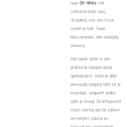
naar
Off-White
met
contrasterende navy
ritssluiting voor een frisse,
moderne look. Twee
kleurvarianten, één veelzijdig
ontwerp.
Aan beide zijden is een
praktische kangoeroezak
geïntegreerd, zodat je altijd
eenvoudig toegang hebt tot je
essentials, ongeacht welke
zijde je draagt. De lichtgewicht
mesh voering van de zakken
vermindert volume en
behoudt het comfortabele