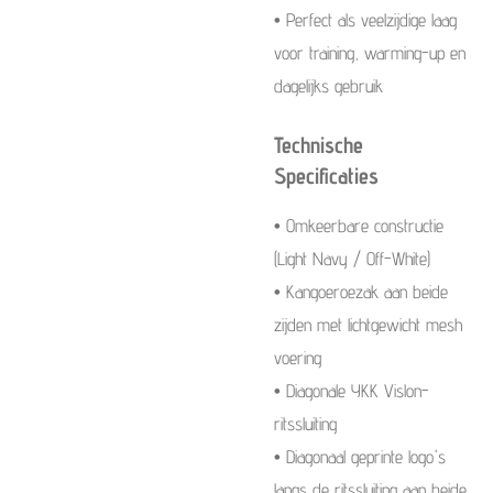
• Perfect als veelzijdige laag
voor training, warming-up en
dagelijks gebruik
Technische
Specificaties
• Omkeerbare constructie
(Light Navy / Off-White)
• Kangoeroezak aan beide
zijden met lichtgewicht mesh
voering
• Diagonale YKK Vislon-
ritssluiting
• Diagonaal geprinte logo's
langs de ritssluiting aan beide