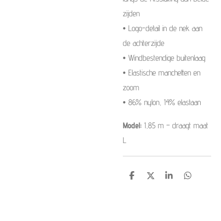
zijden
• Logo-detail in de nek aan
de achterzijde
• Windbestendige buitenlaag
• Elastische manchetten en
zoom
• 86% nylon, 14% elastaan
Model:
1,85 m – draagt maat
L
S
S
S
S
h
h
h
h
a
a
a
a
r
r
r
r
e
e
e
e