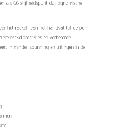
en als 66 stijfheidspunt dat dynamische
 over het racket, van het handvat tot de punt
betere racketprestaties en verbeterde
lteert in minder spanning en trillingen in de
N:
d
g
 armen
orm