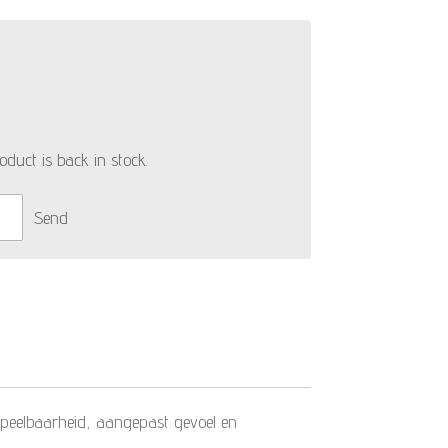
duct is back in stock.
Send
speelbaarheid, aangepast gevoel en