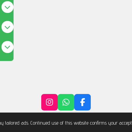
I
W
F
n
h
a
s
a
c
y tailored ads. Continued use of this website confirms your accept
t
t
e