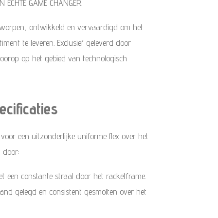
EEN ECHTE GAME CHANGER.
ntworpen, ontwikkeld en vervaardigd om het
iment te leveren.
Exclusief geleverd door
voorop op het gebied van technologisch
ecificaties
voor een uitzonderlijke uniforme flex over het
t door:
t een constante straal door het racketframe.
nd gelegd en consistent gesmolten over het