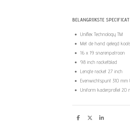
BELANGRIJKSTE SPECIFICAT
Uniflex Technology TM
Met de hand gelegd kools
16 x 19 snarenpatroon
98 inch racketblad
Lengte racket 27 inch
Evenwichtspunt 310 mm 
Uniform kaderprofiel 20
S
S
S
h
h
h