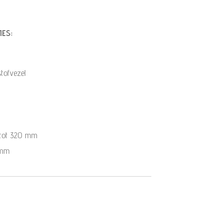
IES:
tofvezel
tot 320 mm
 mm