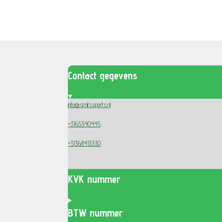
Contact gegevens
info@smitssports.nl
+3165340445
+31368413330
KVK nummer
BTW nummer