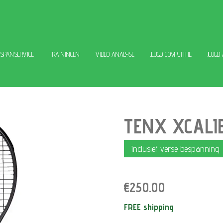
ESPANSERVICE
TRAININGEN
VIDEO ANALYSE
JEUGD COMPETITIE
JEUGD
TENX XCALIB
Inclusief verse bespanning
€250.00
FREE shipping