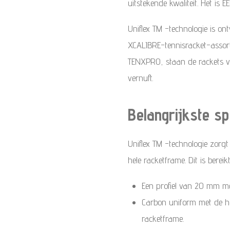
uitstekende kwaliteit.
Het is 
Uniflex TM -technologie is o
XCALIBRE-tennisracket-assort
TENXPRO, staan ​​de rackets 
vernuft.
Belangrijkste sp
Uniflex TM -technologie zorgt 
hele racketframe.
Dit is bereik
Een profiel van 20 mm me
Carbon uniform met de ha
racketframe.