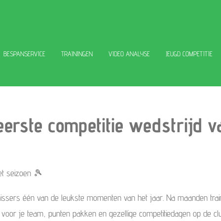
BESPANSERVICE
TRAININGEN
VIDEO ANALYSE
JEUGD COMPETITIE
eerste competitie wedstrijd v
et seizoen 🎾
nissers één van de leukste momenten van het jaar. Na maanden train
n voor je team, punten pakken en gezellige competitiedagen op de clu