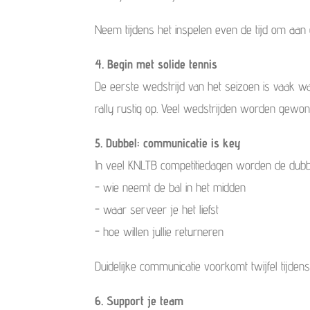
Neem tijdens het inspelen even de tijd om aa
4. Begin met solide tennis
De eerste wedstrijd van het seizoen is vaak wa
rally rustig op. Veel wedstrijden worden gewon
5. Dubbel: communicatie is key
In veel KNLTB competitiedagen worden de dubbe
- wie neemt de bal in het midden
- waar serveer je het liefst
- hoe willen jullie returneren
Duidelijke communicatie voorkomt twijfel tijdens
6. Support je team