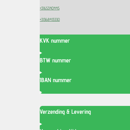
+3165340445
+31368413330
KVK nummer
BTW nummer
IBAN nummer
Verzending & Levering