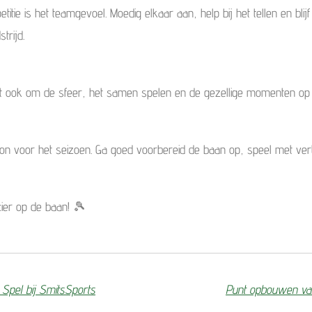
ie is het teamgevoel. Moedig elkaar aan, help bij het tellen en blijf
trijd.
aat ook om de sfeer, het samen spelen en de gezellige momenten op 
oon voor het seizoen. Ga goed voorbereid de baan op, speel met 
zier op de baan! 🎾
t Spel bij SmitsSports
Punt opbouwen vanui