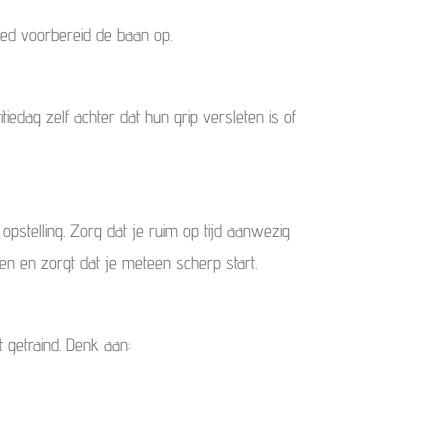
oed voorbereid de baan op.
edag zelf achter dat hun grip versleten is of
stelling. Zorg dat je ruim op tijd aanwezig
n en zorgt dat je meteen scherp start.
 getraind. Denk aan: