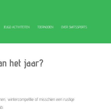
JEUGD ACTIVITEITEN
TOERNOOIEN
OVER SMITSSPORTS
an het jaar?
en, wintercompetitie of misschien een rustige
b.