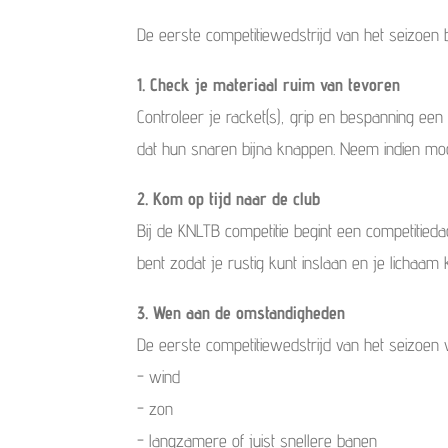
De eerste competitiewedstrijd van het seizoen 
1. Check je materiaal ruim van tevoren
Controleer je racket(s), grip en bespanning een
dat hun snaren bijna knappen. Neem indien mo
2. Kom op tijd naar de club
Bij de KNLTB competitie begint een competitie
bent zodat je rustig kunt inslaan en je licha
3. Wen aan de omstandigheden
De eerste competitiewedstrijd van het seizoen 
- wind
- zon
- langzamere of juist snellere banen