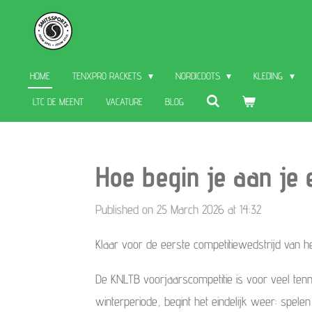
Skip
to
main
HOME
TENXPRO RACKETS
NORDICDOTS
KLEDING
content
LTC DE MEENT
VACATURE
BLOG
Hoe begin je aan je 
Published on 25 March 2026 at 14:32
Klaar voor de eerste competitiewedstrijd van h
De KNLTB voorjaarscompetitie is voor veel ten
winterperiode, begint het eindelijk weer: spele