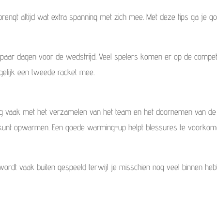
brengt altijd wat extra spanning met zich mee. Met deze tips ga je g
 paar dagen voor de wedstrijd. Veel spelers komen er op de competiti
gelijk een tweede racket mee.
dag vaak met het verzamelen van het team en het doornemen van de op
am kunt opwarmen. Een goede warming-up helpt blessures te voorkome
wordt vaak buiten gespeeld terwijl je misschien nog veel binnen hebt